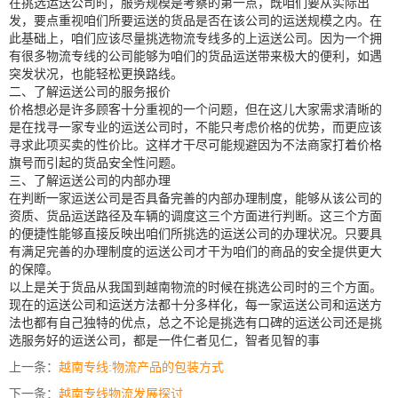
在挑选运送公司时，服务规模是考察的第一点，既咱们要从实际出
发，要点重视咱们所要运送的货品是否在该公司的运送规模之内。在
此基础上，咱们应该尽量挑选物流专线多的上运送公司。因为一个拥
有很多物流专线的公司能够为咱们的货品运送带来极大的便利，如遇
突发状况，也能轻松更换路线。
二、了解运送公司的服务报价
价格想必是许多顾客十分重视的一个问题，但在这儿大家需求清晰的
是在找寻一家专业的运送公司时，不能只考虑价格的优势，而更应该
寻求此项买卖的性价比。这样才干尽可能规避因为不法商家打着价格
旗号而引起的货品安全性问题。
三、了解运送公司的内部办理
在判断一家运送公司是否具备完善的内部办理制度，能够从该公司的
资质、货品运送路径及车辆的调度这三个方面进行判断。这三个方面
的便捷性能够直接反映出咱们所挑选的运送公司的办理状况。只要具
有满足完善的办理制度的运送公司才干为咱们的商品的安全提供更大
的保障。
以上是关于货品从我国到
越南物流
的时候在挑选公司时的三个方面。
现在的运送公司和运送方法都十分多样化，每一家运送公司和运送方
法也都有自己独特的优点，总之不论是挑选有口碑的运送公司还是挑
选服务好的运送公司，都是一件仁者见仁，智者见智的事
上一条：
越南专线:物流产品的包装方式
下一条：
越南专线物流发展探讨