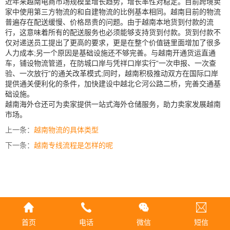
近年来越南电商市场规模呈增长趋势，增长率性对稳定。目前跨境卖
家中使用第三方物流的和自建物流的比例基本相同。越南目前的物流
普遍存在配送缓慢、价格昂贵的问题。由于越南本地货到付款的流
行，这意味着所有的配送服务也必须能够支持货到付款。货到付款不
仅对递送员工提出了更高的要求，更是在整个价值链里面增加了很多
人力成本;另一个原因是基础设施还不够完善。与越南开通货运直通
车，铺设物流管道，在防城口岸与凭祥口岸实行“一次申报、一次查
验、一次放行”的通关改革模式;同时，越南积极推动双方在国际口岸
提供通关便利化的条件，加快建设中越北仑河公路二桥，完善交通基
础设施。
越南海外仓还可为卖家提供一站式海外仓储服务，助力卖家发展越南
市场。
上一条：
越南物流的具体类型
下一条：
越南专线流程是怎样的呢
首页
电话
微信
短信