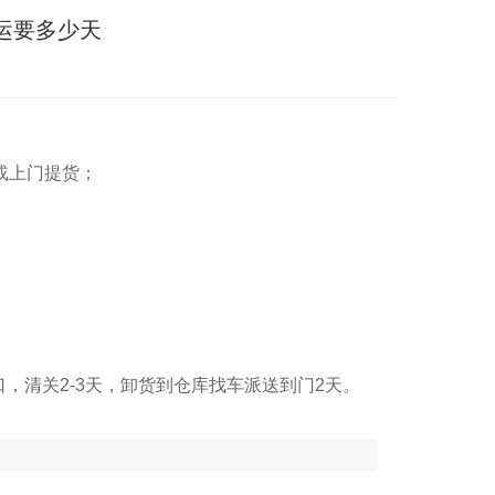
运要多少天
或上门提货；
口，清关2-3天，卸货到仓库找车派送到门2天。