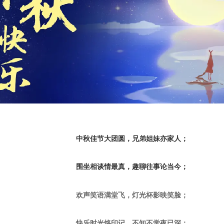
中秋佳节大团圆，兄弟姐妹亦家人；
围坐相谈情最真，趣聊往事论当今；
欢声笑语满堂飞，灯光杯影映笑脸；
快乐时光烙印记，不知不觉夜已深；