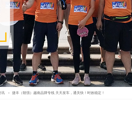
资讯
»
捷丰（朝强）越南品牌专线 天天发车，通关快！时效稳定！